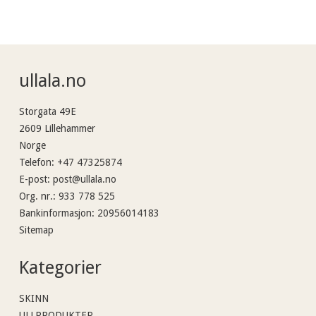
ullala.no
Storgata 49E
2609 Lillehammer
Norge
Telefon
:
+47 47325874
E-post
:
post@ullala.no
Org. nr.
:
933 778 525
Bankinformasjon
:
20956014183
Sitemap
Kategorier
SKINN
ULLPRODUKTER