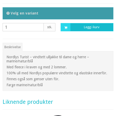
Velg en variant
stk.
Legg i kurv
Beskrivelse
Nordlys Turist – vindtett ulljakke til dame og herre –
marine/natur/blå
Med fleece i kraven og med 2 lommer.
100% ull med Nordlys populære vindtette og elastiske innerfòr.
Finnes også som genser uten fòr.
Farge marine/natur/blå
Liknende produkter