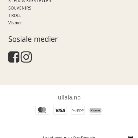
STEIN & KRYSTALLER
SOUVENIRS
TROLL
Vis mer
Sosiale medier
ullala.no
Laget med ♥ av DanDomain