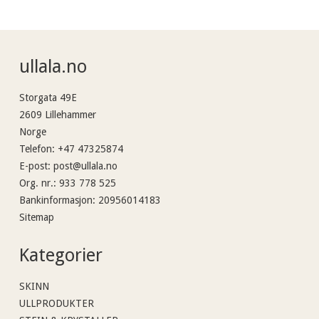
ullala.no
Storgata 49E
2609 Lillehammer
Norge
Telefon
:
+47 47325874
E-post
:
post@ullala.no
Org. nr.
:
933 778 525
Bankinformasjon
:
20956014183
Sitemap
Kategorier
SKINN
ULLPRODUKTER