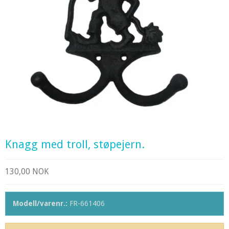
Knagg med troll, støpejern.
130,00 NOK
Modell/varenr.:
FR-661406