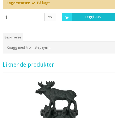
Lagerstatus:
På lager
stk.
Legg i kurv
Beskrivelse
Knagg med troll, støpejern.
Liknende produkter