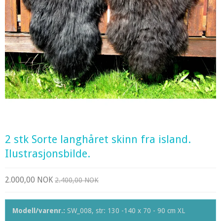
2 stk Sorte langhåret skinn fra island.
Ilustrasjonsbilde.
2.000,00 NOK
2.400,00 NOK
Modell/varenr.:
SW_008, str: 130 -140 x 70 - 90 cm XL