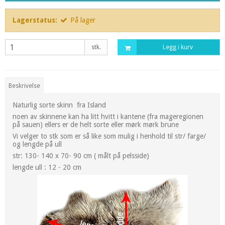
Lagerstatus:
På lager
stk.
Legg i kurv
Beskrivelse
Naturlig sorte skinn fra Island
noen av skinnene kan ha litt hvitt i kantene (fra mageregionen
på sauen) ellers er de helt sorte eller mørk mørk brune
Vi velger to stk som er så like som mulig i henhold til str/ farge/
og lengde på ull
str: 130- 140 x 70- 90 cm ( målt på pelsside)
lengde ull : 12 - 20 cm